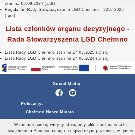
stan na 03.09.2024
Regulamin Rady Stowarzyszenia LGD Chełmno - 2016-2023
Lista członków organu decyzyjnego -
Rada Stowarzyszenia LGD Chełmno
Lista Rady LGD Chełmno stan na 27.05.2025
Lista Rady LGD Chełmno stan na 27.06.2024
Social Media:
Polecamy:
Chełmno Nasze Miasto
ngo.pl Portal Organizacji Pozarządowych
W ramach naszej witryny stosujemy pliki cookies w celu
Województwo Kujawsko-Pomorskie
świadczenia Państwu usług na najwyższym poziomie, w tym w