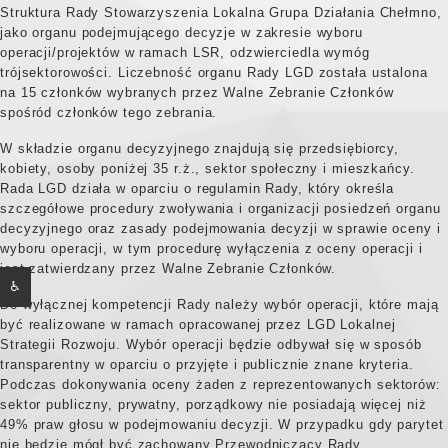
Struktura Rady Stowarzyszenia Lokalna Grupa Działania Chełmno,
jako organu podejmującego decyzje w zakresie wyboru
operacji/projektów w ramach LSR, odzwierciedla wymóg
trójsektorowości. Liczebność organu Rady LGD została ustalona
na 15 członków wybranych przez Walne Zebranie Członków
spośród członków tego zebrania.
W składzie organu decyzyjnego znajdują się przedsiębiorcy,
kobiety, osoby poniżej 35 r.ż., sektor społeczny i mieszkańcy.
Rada LGD działa w oparciu o regulamin Rady, który określa
szczegółowe procedury zwoływania i organizacji posiedzeń organu
decyzyjnego oraz zasady podejmowania decyzji w sprawie oceny i
wyboru operacji, w tym procedurę wyłączenia z oceny operacji i
jest zatwierdzany przez Walne Zebranie Członków.
♿
Do wyłącznej kompetencji Rady należy wybór operacji, które mają
być realizowane w ramach opracowanej przez LGD Lokalnej
Strategii Rozwoju. Wybór operacji będzie odbywał się w sposób
transparentny w oparciu o przyjęte i publicznie znane kryteria.
Podczas dokonywania oceny żaden z reprezentowanych sektorów:
sektor publiczny, prywatny, porządkowy nie posiadają więcej niż
49% praw głosu w podejmowaniu decyzji. W przypadku gdy parytet
nie będzie mógł być zachowany Przewodniczący Rady