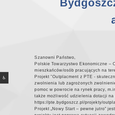
Bydgoszczy
Szanowni Państwo,
Polskie Towarzystwo Ekonomiczne – Od
mieszkańców/osób pracujących na te
Projekt "Outplacment z PTE - skutecz
♿
zwolnienia lub zagrożonych zwolnien
pomoc w powrocie na rynek pracy, m.i
także możliwość udzielenia dotacji na
https://pte.bydgoszcz.pl/projekty/outp
Projekt „Nowy Start – pewne jutro” je