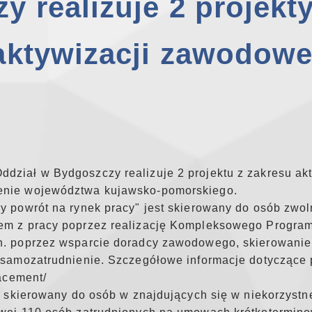
 realizuje 2 projekt
aktywizacji zawodowe
dział w Bydgoszczy realizuje 2 projektu z zakresu ak
renie województwa kujawsko-pomorskiego.
ny powrót na rynek pracy" jest skierowany do osób zwo
iem z pracy poprzez realizację Kompleksowego Progra
n. poprzez wsparcie doradcy zawodowego, skierowanie
 samozatrudnienie. Szczegółowe informacje dotyczące p
lacement/
st skierowany do osób w znajdujących się w niekorzystne